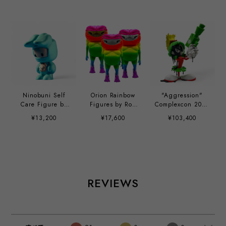
Ninobuni Self
Orion Rainbow
"Aggression"
Care Figure by
Figures by Ron
Complexcon 2018
Juan Muniz
English
Exclusive by Matt
¥13,200
¥17,600
¥103,400
Gondek
REVIEWS