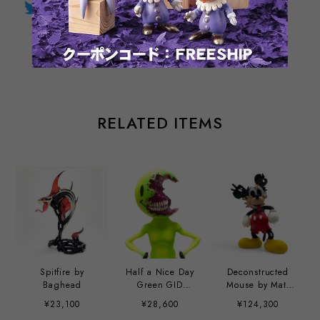
Twitter
LINE
Facebook
通報する
RELATED ITEMS
Spitfire by
Half a Nice Day
Deconstructed
Baghead
Green GID
Mouse by Matt
Edition by Alex
Gondek
¥23,100
¥28,600
¥124,300
Pardee