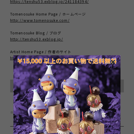
https://tenshu53.exblog.jp/241184394/
Tomenosuke Home Page / ホームページ
http://www.tomenosuke.com/
Tomenosuke Blog / ブログ
http://tenshu53.exblog.jp/
Artist Home Page / 作者のサイト
https://www.universal-music.co.jp/j-balvin/
International shipping available
Sold out
日本国内にお住まいの方向け
※この商品は1点までのご注文とさせていただきます。