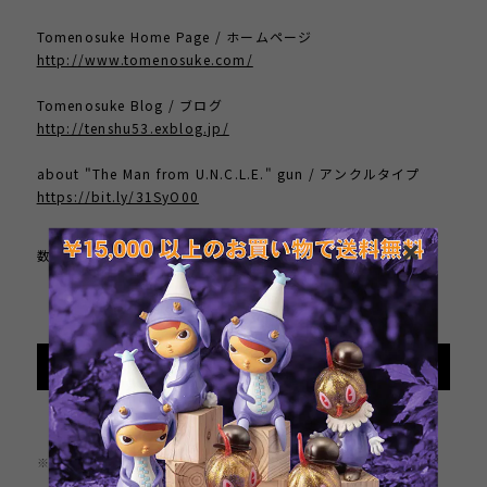
Tomenosuke Home Page / ホームページ
http://www.tomenosuke.com/
Tomenosuke Blog / ブログ
http://tenshu53.exblog.jp/
about "The Man from U.N.C.L.E." gun / アンクルタイプ
https://bit.ly/31SyO00
数量
International shipping available
Add to cart
日本国内にお住まいの方向け
※この商品は1点までのご注文とさせていただきます。