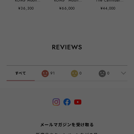
KONG Moon
KONG "Mount
The Cannibal
Light edition
Kobo Tsutomu"
Girl hand paint
¥36,300
¥66,000
¥44,000
ver.
custom by Mirock
Toy
REVIEWS
すべて
91
0
0
メールマガジンを受け取る