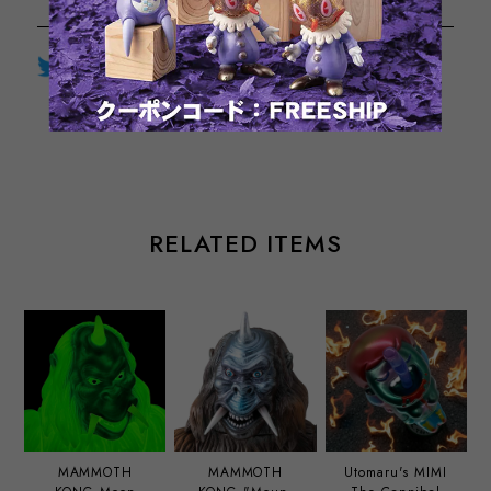
Twitter
LINE
Facebook
通報する
RELATED ITEMS
MAMMOTH
MAMMOTH
Utomaru's MIMI