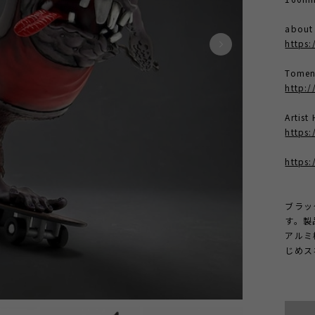
abou
https
Tomen
http:/
Arti
https:
https
ブラッ
す。製
アルミ
じめス