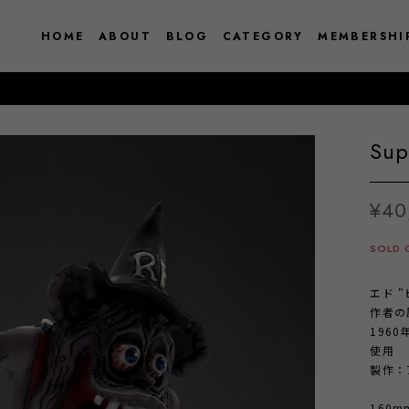
HOME
ABOUT
BLOG
CATEGORY
MEMBERSHI
Sup
¥40
SOLD 
エド 
作者の
1960
使用
製作：
160mm 