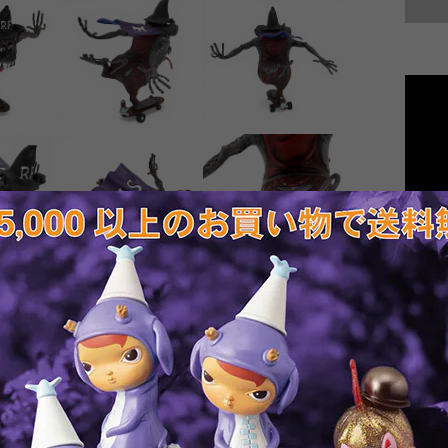
※この
T