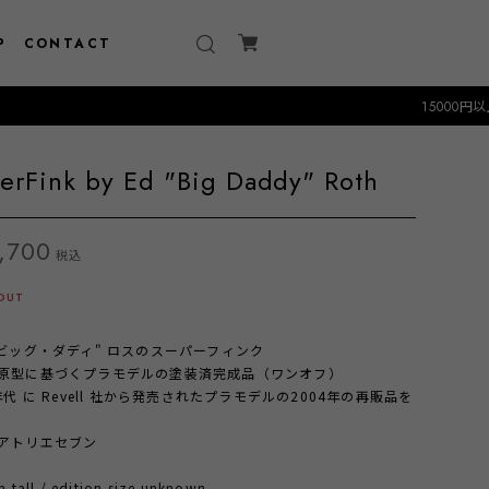
P
CONTACT
15000円以上のお買い物で
erFink by Ed "Big Daddy" Roth
,700
税込
OUT
"ビッグ・ダディ" ロスのスーパーフィンク
原型に基づくプラモデルの塗装済完成品（ワンオフ）
年代 に Revell 社から発売されたプラモデルの2004年の再販品を
アトリエセブン
tall / edition size unknown