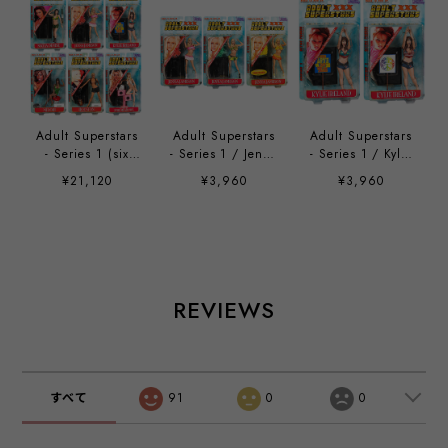
Adult Superstars
Adult Superstars
Adult Superstars
- Series 1 (six
- Series 1 / Jenna
- Series 1 / Kylie
figures set)
Jameson
Ireland
¥21,120
¥3,960
¥3,960
REVIEWS
すべて
91
0
0