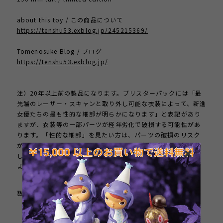
about this toy / この商品について
https://tenshu53.exblog.jp/245215369/
Tomenosuke Blog / ブログ
https://tenshu53.exblog.jp/
注）20年以上前の製品になります。ブリスターパックには「最
先端のレーザー・スキャンと取り外し可能な衣装によって、新進
女優たちの最も性的な細部が明らかになります」と表記があり
ますが、衣装等の一部パーツが経年劣化で破損する可能性があ
ります。「性的な細部」を見たい方は、パーツの破損のリスク
があることを予めご承知おきください。開封後の破損につきま
しては返品交換に応じかねます。ブリスターパックに入れたま
ま未開封での展示を推奨します。
数量