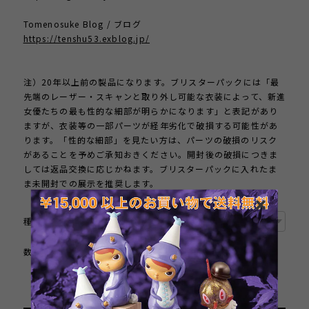
Tomenosuke Blog / ブログ
https://tenshu53.exblog.jp/
注）20年以上前の製品になります。ブリスターパックには「最
先端のレーザー・スキャンと取り外し可能な衣装によって、新進
女優たちの最も性的な細部が明らかになります」と表記があり
ますが、衣装等の一部パーツが経年劣化で破損する可能性があ
ります。「性的な細部」を見たい方は、パーツの破損のリスク
があることを予めご承知おきください。開封後の破損につきま
しては返品交換に応じかねます。ブリスターパックに入れたま
ま未開封での展示を推奨します。
種類
数量
International shipping available