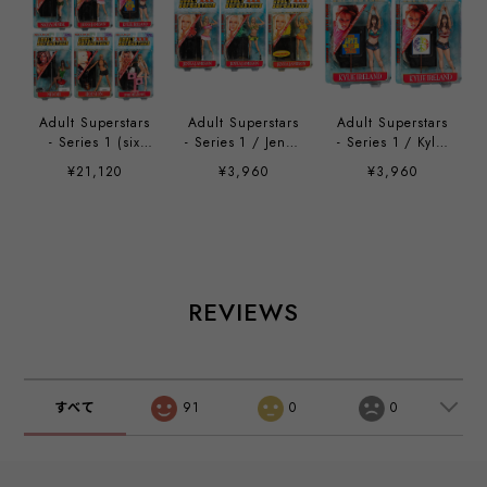
Adult Superstars
Adult Superstars
Adult Superstars
- Series 1 (six
- Series 1 / Jenna
- Series 1 / Kylie
figures set)
Jameson
Ireland
¥21,120
¥3,960
¥3,960
REVIEWS
すべて
91
0
0