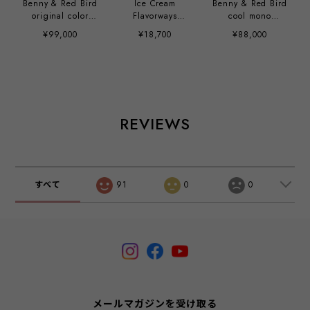
Benny & Red Bird
Ice Cream
Benny & Red Bird
original color
Flavorways
cool mono
version by Kathie
(Black) by Buff
version by Kathie
¥99,000
¥18,700
¥88,000
Olivas
Monster
Olivas
REVIEWS
すべて
91
0
0
メールマガジンを受け取る