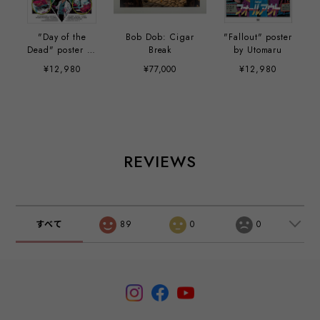
"Day of the
Bob Dob: Cigar
"Fallout" poster
Dead" poster by
Break
by Utomaru
Utomaru
¥12,980
¥77,000
¥12,980
REVIEWS
すべて
89
0
0