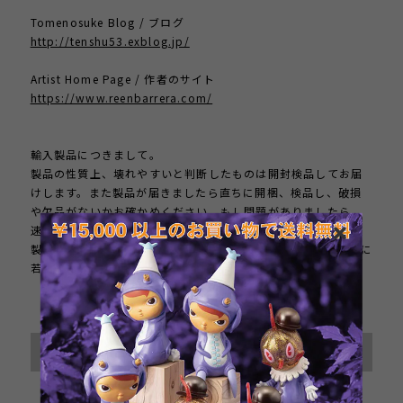
Tomenosuke Blog / ブログ
http://tenshu53.exblog.jp/
Artist Home Page / 作者のサイト
https://www.reenbarrera.com/
輸入製品につきまして。
製品の性質上、壊れやすいと判断したものは開封検品してお届
けします。また製品が届きましたら直ちに開梱、検品し、破損
や欠品がないかお確かめください。もし問題がありましたら、
速やかにご連絡ください。製品到着後、１週間以上が経過した
製品のクレームにはお応えしかねます。輸入製品につき、外箱に
若干の小傷がある場合がございます。ご了承ください。
International shipping available
Sold out
日本国内にお住まいの方向け