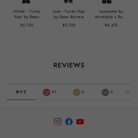
Ohlala - Funko
Love - Funko Pop!
Lonesome by
Pop! by Reen
by Reen Barrera
Mindstyle x Reen
Barrera
Barrera
¥5,720
¥5,720
¥8,470
REVIEWS
すべて
91
0
0