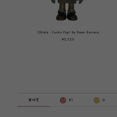
Ohlala - Funko Pop! by Reen Barrera
¥5,720
すべて
91
0