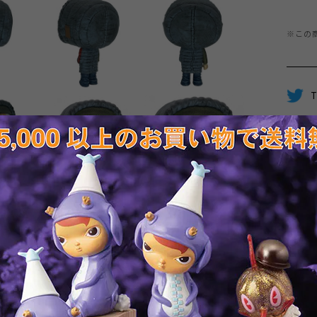
※この
T