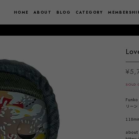
HOME
ABOUT
BLOG
CATEGORY
MEMBERSHI
Lov
¥5,
SOLD 
Funko
リーン
110mm 
abou
https: