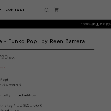
P
CONTACT
15000円以上のお買い物で送料無料
e - Funko Pop! by Reen Barrera
720
税込
OUT
 Pop!
・バレラのラヴ
tall / limited edition
t this toy / この商品について
//x.gd/92ocF