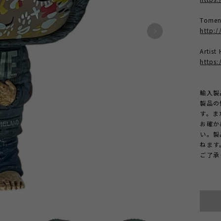
Tomen
http:/
Artis
https
輸入製
製品の
す。ま
お確か
い。製
ねます
ご了承