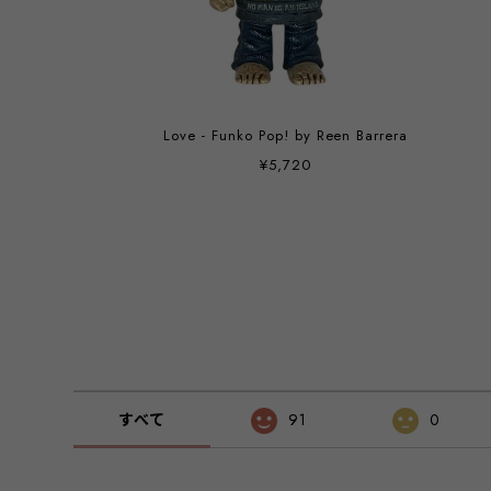
Love - Funko Pop! by Reen Barrera
¥5,720
すべて
91
0