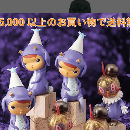
※この
T