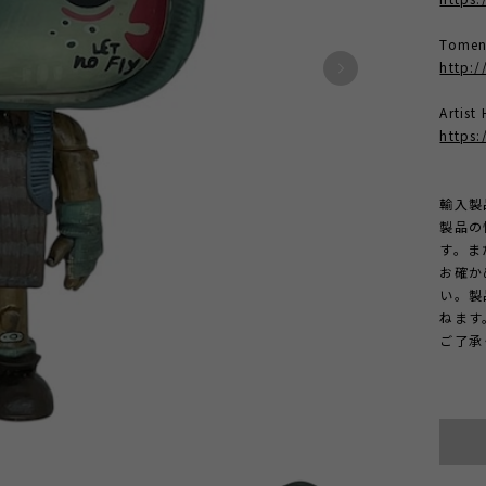
Tomen
http:/
Artis
https
輸入製
製品の
す。ま
お確か
い。製
ねます
ご了承