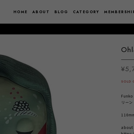
HOME
ABOUT
BLOG
CATEGORY
MEMBERSHI
Ohl
¥5,
SOLD 
Funko
リーン
110mm 
abou
https: