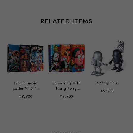
RELATED ITEMS
Ghana movie
Screaming VHS
P-77 by Phu!
poster VHS "3
Hong Kong
¥9,900
PCS SET" Sofubi
Classic Sofubi
¥9,900
¥9,900
Toy
Toy