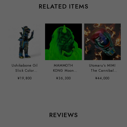
RELATED ITEMS
Ushikabone Oil
MAMMOTH
Utomaru's MIMI
Slick Color
KONG Moon
The Cannibal
Tomenosuke
Light edition
Girl hand paint
¥19,800
¥36,300
¥44,000
Exclusive by
custom by Mirock
Anianitoy
Toy
REVIEWS