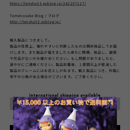
https://tenshu53.exblog.jp/242257127/
Tomenosuke Blog / ブログ
http://tenshu53.exblog.jp/
輸入製品につきまして。
製品の性質上、壊れやすいと判断したものは開封検品してお届
けします。また製品が届きましたら直ちに開梱、検品し、破損
や欠品がないかお確かめください。もし問題がありましたら、
速やかにご連絡ください。製品到着後、１週間以上が経過した
製品のクレームにはお応えしかねます。輸入製品につき、外箱に
若干の小傷がある場合がございます。ご了承ください。
International shipping available
Sold out
日本国内にお住まいの方向け