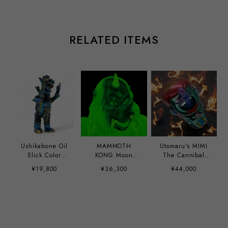
RELATED ITEMS
Ushikabone Oil
MAMMOTH
Utomaru's MIMI
Slick Color
KONG Moon
The Cannibal
Tomenosuke
Light edition
Girl hand paint
¥19,800
¥36,300
¥44,000
Exclusive by
custom by Mirock
Anianitoy
Toy