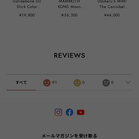
Ushikabone Oil
MAMMOTH
Utomaru's MIMI
Slick Color
KONG Moon
The Cannibal
Tomenosuke
Light edition
Girl hand paint
¥19,800
¥36,300
¥44,000
Exclusive by
custom by Mirock
Anianitoy
Toy
REVIEWS
すべて
91
0
0
メールマガジンを受け取る