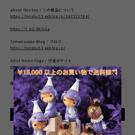
about this toy / この商品について
https://tenshu53.exblog.jp/243552784/
https://x.gd/4RGGa
Tomenosuke Blog / ブログ
https://tenshu53.exblog.jp/
Artist Home Page / 作者のサイト
https://www.lukechueh.com/
種類
International shipping available
Sold out
日本国内にお住まいの方向け