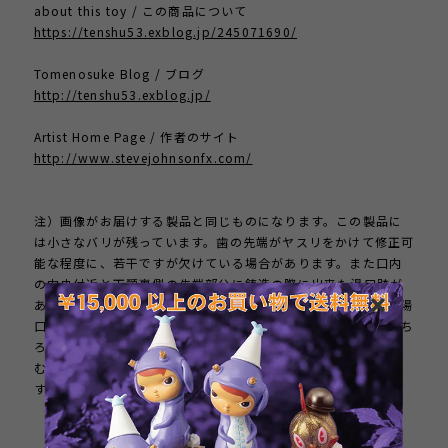
about this toy / この商品について
https://tenshu53.exblog.jp/245071690/
Tomenosuke Blog / ブログ
http://tenshu53.exblog.jp/
Artist Home Page / 作者のサイト
http://www.stevejohnsonfx.com/
注）画像がお届けする製品と同じものになります。この製品に
は小さなバリが残っています。歯の先端がヤスリをかけて修正可
能な程度に、若干ですが欠けている場合があります。また口内
の中央付近と下顎裏側の先端部分に鋳造の際に出来た湯口跡が
あります。画像のようにこのまま下顎に頭部をのせて飾っても湯
口跡は露出せず、迫力ある見映えを楽しむことができます。もち
ろんバリや湯口等を処理して塗装仕上げするなど、工作を楽し
むこともできます。専用のパッケージがないバルク品となりま
す。