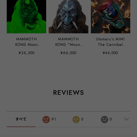
MAMMOTH
MAMMOTH
Utomaru's MIMI
KONG Moon
KONG "Mount
The Cannibal
Light edition
Kobo Tsutomu"
Girl hand paint
¥36,300
¥66,000
¥44,000
ver.
custom by Mirock
Toy
REVIEWS
すべて
91
0
0